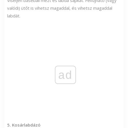
Viseljen baseball mezt és labda sapkát. Felfújható (vagy
valódi) ütőt is vihetsz magaddal, és vihetsz magaddal
labdát.
ad
5. Kosárlabdázó