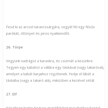
Fesd ki az arcod narancssárgára, vegyél fel egy fésűs
parókát, öltönyet és piros nyakkendőt.
26. Törpe
Vegyünk nadrágot a karunkra, és csizmát a kezünkre.
Tegyen egy kabátot a vállára egy táskával (vagy takaróval),
amelyet a kabát karjaihoz rögzítenek. Fedje el lábát a
táskába (vagy a takaró alá), miközben a kezével sétál.
27. Elf
Készítsen hamis hegyes manófüleket maszkolószalaggal