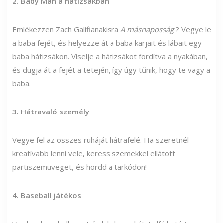
2. Baby Man a hátizsákban
Emlékezzen Zach Galifianakisra
A másnaposság
? Vegye le
a baba fejét, és helyezze át a baba karjait és lábait egy
baba hátizsákon. Viselje a hátizsákot fordítva a nyakában,
és dugja át a fejét a tetején, így úgy tűnik, hogy te vagy a
baba.
3. Hátravaló személy
Vegye fel az összes ruháját hátrafelé. Ha szeretnél
kreatívabb lenni vele, keress szemekkel ellátott
partiszemüveget, és hordd a tarkódon!
4. Baseball játékos