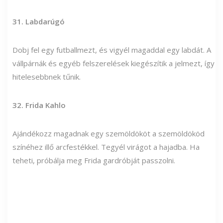
31. Labdarúgó
Dobj fel egy futballmezt, és vigyél magaddal egy labdát. A
vállpárnák és egyéb felszerelések kiegészítik a jelmezt, így
hitelesebbnek tűnik.
32. Frida Kahlo
Ajándékozz magadnak egy szemöldököt a szemöldököd
színéhez illő arcfestékkel. Tegyél virágot a hajadba. Ha
teheti, próbálja meg Frida gardróbját passzolni.