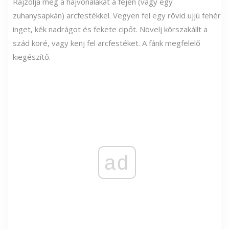
Rajzolja meg a hajvonalakat a fején (vagy egy
zuhanysapkán) arcfestékkel. Vegyen fel egy rövid ujjú fehér
inget, kék nadrágot és fekete cipőt. Növelj körszakállt a
szád köré, vagy kenj fel arcfestéket. A fánk megfelelő
kiegészítő.
ad