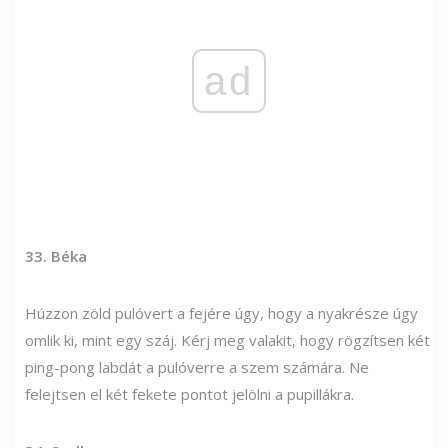
ad
33. Béka
Húzzon zöld pulóvert a fejére úgy, hogy a nyakrésze úgy
omlik ki, mint egy száj. Kérj meg valakit, hogy rögzítsen két
ping-pong labdát a pulóverre a szem számára. Ne
felejtsen el két fekete pontot jelölni a pupillákra.