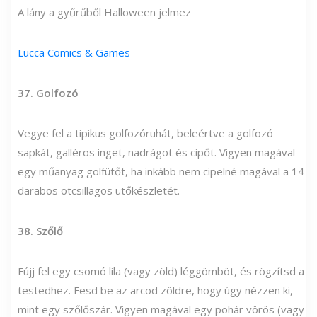
A lány a gyűrűből Halloween jelmez
Lucca Comics & Games
37. Golfozó
Vegye fel a tipikus golfozóruhát, beleértve a golfozó
sapkát, galléros inget, nadrágot és cipőt. Vigyen magával
egy műanyag golfütőt, ha inkább nem cipelné magával a 14
darabos ötcsillagos ütőkészletét.
38. Szőlő
Fújj fel egy csomó lila (vagy zöld) léggömböt, és rögzítsd a
testedhez. Fesd be az arcod zöldre, hogy úgy nézzen ki,
mint egy szőlőszár. Vigyen magával egy pohár vörös (vagy