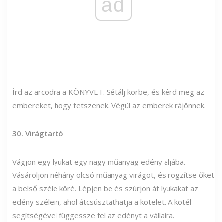
ad
Írd az arcodra a KÖNYVET. Sétálj körbe, és kérd meg az
embereket, hogy tetszenek. Végül az emberek rájönnek.
30. Virágtartó
Vágjon egy lyukat egy nagy műanyag edény aljába.
Vásároljon néhány olcsó műanyag virágot, és rögzítse őket
a belső széle köré. Lépjen be és szúrjon át lyukakat az
edény szélein, ahol átcsúsztathatja a kötelet. A kötél
segítségével függessze fel az edényt a vállaira.