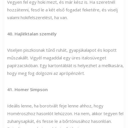
Vegyen fel egy hoki mezt, és már kész is. Ha szeretnél
hozzátenni, fesd le a két első fogadat feketére, és viselj
valami hokifelszerelést, ha van.
40. Hajléktalan személy
Viseljen piszkosnak tűnő ruhát, gyapjúkalapot és kopott
műszakállt. Vigyél magaddal egy üres italosüveget
papírzacskóban. Egy kartontáblát is helyezhet a mellkasára,
hogy meg fog dolgozni az aprópénzért.
41. Homer Simpson
Ideális lenne, ha borotvált feje lenne ahhoz, hogy
Homéroszhoz hasonlót lehúzzon. Ha nem, akkor tegyen fel
zuhanysapkát, és fesse le a bőrtónusához hasonlóan.