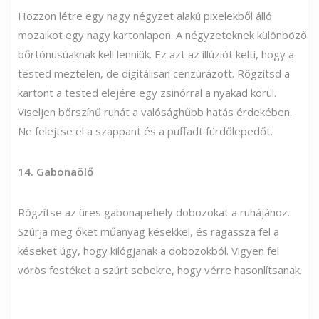
Hozzon létre egy nagy négyzet alakú pixelekből álló
mozaikot egy nagy kartonlapon. A négyzeteknek különböző
bőrtónusúaknak kell lenniük. Ez azt az illúziót kelti, hogy a
tested meztelen, de digitálisan cenzúrázott. Rögzítsd a
kartont a tested elejére egy zsinórral a nyakad körül.
Viseljen bőrszínű ruhát a valósághűbb hatás érdekében.
Ne felejtse el a szappant és a puffadt fürdőlepedőt.
14. Gabonaölő
Rögzítse az üres gabonapehely dobozokat a ruhájához.
Szúrja meg őket műanyag késekkel, és ragassza fel a
késeket úgy, hogy kilógjanak a dobozokból. Vigyen fel
vörös festéket a szúrt sebekre, hogy vérre hasonlítsanak.