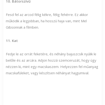
10. Bátorszívű
Fesd fel az arcod félig kékre, félig fehérre. Ez akkor
működik a legjobban, ha hosszú haja van, mint Mel
Gibsonnak a filmben.
11. Kat
Fedje le az orrát feketére, és néhány bajuszcsík nyúlik ki
belőle és az arcára. Adjon hozzá szemceruzát, hogy úgy
nézzen ki, mint egy macskaszem. Helyezzen fel műanyag
macskafüleket, vagy készítsen néhányat hajgumival.