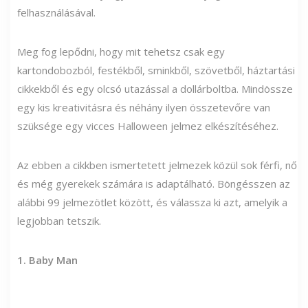
felhasználásával.
Meg fog lepődni, hogy mit tehetsz csak egy
kartondobozból, festékből, sminkből, szövetből, háztartási
cikkekből és egy olcsó utazással a dollárboltba. Mindössze
egy kis kreativitásra és néhány ilyen összetevőre van
szüksége egy vicces Halloween jelmez elkészítéséhez.
Az ebben a cikkben ismertetett jelmezek közül sok férfi, nő
és még gyerekek számára is adaptálható. Böngésszen az
alábbi 99 jelmezötlet között, és válassza ki azt, amelyik a
legjobban tetszik.
1. Baby Man