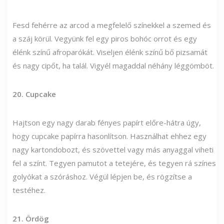
Fesd fehérre az arcod a megfelelő színekkel a szemed és
a száj körül. Vegyünk fel egy piros bohóc orrot és egy
élénk színű afroparókát. Viseljen élénk színű bő pizsamát
és nagy cipőt, ha talál. Vigyél magaddal néhány léggömböt.
20. Cupcake
Hajtson egy nagy darab fényes papírt előre-hátra úgy,
hogy cupcake papírra hasonlítson. Használhat ehhez egy
nagy kartondobozt, és szövettel vagy más anyaggal viheti
fel a színt. Tegyen pamutot a tetejére, és tegyen rá színes
golyókat a szóráshoz. Végül lépjen be, és rögzítse a
testéhez.
21. Ördög