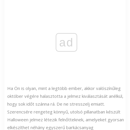
ad
Ha Ön is olyan, mint a legtöbb ember, akkor valószínűleg
október végére halasztotta a jelmez kiválasztását anélkül,
hogy sok időt szánna rá. De ne stresszelj emiatt.
Szerencsére rengeteg könnyű, utolsó pillanatban készült
Halloween jelmez létezik felnőtteknek, amelyeket gyorsan
elkészíthet néhány egyszerű barkácsanyag