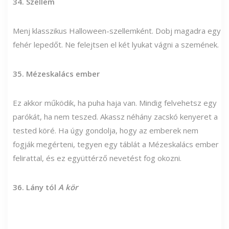
34. Szellem
Menj klasszikus Halloween-szellemként. Dobj magadra egy
fehér lepedőt. Ne felejtsen el két lyukat vágni a szemének.
35. Mézeskalács ember
Ez akkor működik, ha puha haja van. Mindig felvehetsz egy
parókát, ha nem teszed. Akassz néhány zacskó kenyeret a
tested köré. Ha úgy gondolja, hogy az emberek nem
fogják megérteni, tegyen egy táblát a Mézeskalács ember
felirattal, és ez együttérző nevetést fog okozni.
36. Lány tól
A kör