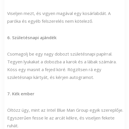
Viseljen mezt, és vigyen magával egy kosárlabdát. A
paróka és egyéb felszerelés nem kötelező.
6. Születésnapi ajándék
Csomagolj be egy nagy dobozt születésnapi papírral.
Tegyen lyukakat a dobozba a karok és a lábak számára.
Köss egy masnit a fejed köré. Rögzítsen rá egy
születésnapi kártyát, és kérjen autogramot.
7. Kék ember
Öltözz úgy, mint az Intel Blue Man Group egyik szereplője.
Egyszerűen fesse le az arcát kékre, és viseljen fekete
ruhát.