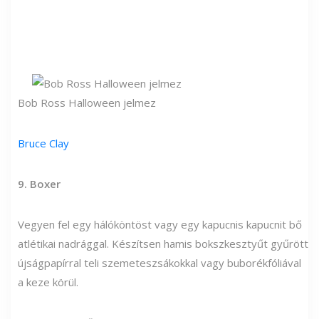
Bob Ross Halloween jelmez
Bruce Clay
9. Boxer
Vegyen fel egy hálóköntöst vagy egy kapucnis kapucnit bő
atlétikai nadrággal. Készítsen hamis bokszkesztyűt gyűrött
újságpapírral teli szemeteszsákokkal vagy buborékfóliával
a keze körül.