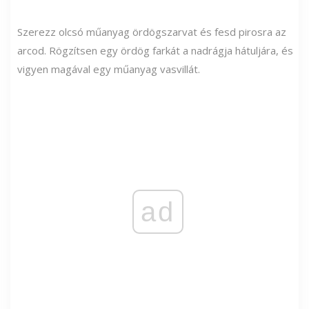
Szerezz olcsó műanyag ördögszarvat és fesd pirosra az
arcod. Rögzítsen egy ördög farkát a nadrágja hátuljára, és
vigyen magával egy műanyag vasvillát.
ad