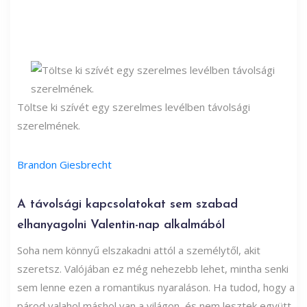
Töltse ki szívét egy szerelmes levélben távolsági
szerelmének.
Brandon Giesbrecht
A távolsági kapcsolatokat sem szabad
elhanyagolni Valentin-nap alkalmából
Soha nem könnyű elszakadni attól a személytől, akit
szeretsz. Valójában ez még nehezebb lehet, mintha senki
sem lenne ezen a romantikus nyaraláson. Ha tudod, hogy a
párod valahol máshol van a világon, és nem lesztek együtt,