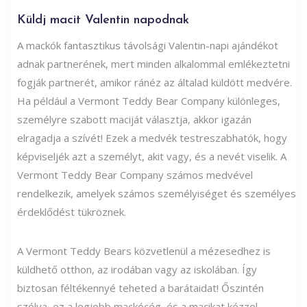
Küldj macit Valentin napodnak
A mackók fantasztikus távolsági Valentin-napi ajándékot
adnak partnerének, mert minden alkalommal emlékeztetni
fogják partnerét, amikor ránéz az általad küldött medvére.
Ha például a Vermont Teddy Bear Company különleges,
személyre szabott maciját választja, akkor igazán
elragadja a szívét! Ezek a medvék testreszabhatók, hogy
képviseljék azt a személyt, akit vagy, és a nevét viselik. A
Vermont Teddy Bear Company számos medvével
rendelkezik, amelyek számos személyiséget és személyes
érdeklődést tükröznek.
A Vermont Teddy Bears közvetlenül a mézesedhez is
küldhető otthon, az irodában vagy az iskolában. Így
biztosan féltékennyé teheted a barátaidat! Őszintén
szólva, ez a legjobb mackócég, és a macikat kézzel