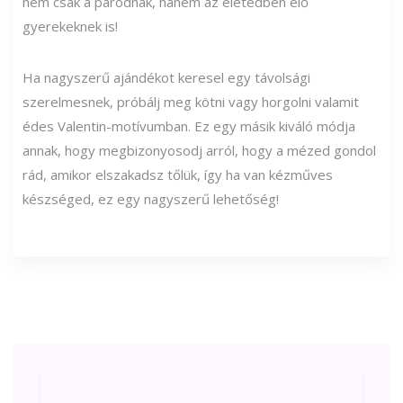
nem csak a párodnak, hanem az életedben élő
gyerekeknek is!
Ha nagyszerű ajándékot keresel egy távolsági
szerelmesnek, próbálj meg kötni vagy horgolni valamit
édes Valentin-motívumban. Ez egy másik kiváló módja
annak, hogy megbizonyosodj arról, hogy a mézed gondol
rád, amikor elszakadsz tőlük, így ha van kézműves
készséged, ez egy nagyszerű lehetőség!