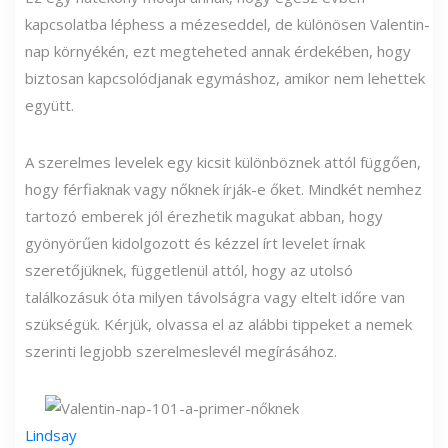
kapcsolatba léphess a mézeseddel, de különösen Valentin-
nap környékén, ezt megteheted annak érdekében, hogy
biztosan kapcsolódjanak egymáshoz, amikor nem lehettek
együtt.
A szerelmes levelek egy kicsit különböznek attól függően,
hogy férfiaknak vagy nőknek írják-e őket. Mindkét nemhez
tartozó emberek jól érezhetik magukat abban, hogy
gyönyörűen kidolgozott és kézzel írt levelet írnak
szeretőjüknek, függetlenül attól, hogy az utolsó
találkozásuk óta milyen távolságra vagy eltelt időre van
szükségük. Kérjük, olvassa el az alábbi tippeket a nemek
szerinti legjobb szerelmeslevél megírásához.
Lindsay