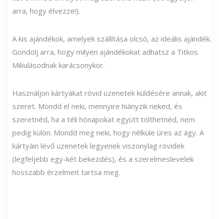
arra, hogy élvezze!).
A kis ajándékok, amelyek szállítása olcsó, az ideális ajándék.
Gondolj arra, hogy milyen ajándékokat adhatsz a Titkos
Mikulásodnak karácsonykor.
Használjon kártyákat rövid üzenetek küldésére annak, akit
szeret. Mondd el neki, mennyire hiányzik neked, és
szeretnéd, ha a téli hónapokat együtt tölthetnéd, nem
pedig külön. Mondd meg neki, hogy nélküle üres az ágy. A
kártyáin lévő üzenetek legyenek viszonylag rövidek
(legfeljebb egy-két bekezdés), és a szerelmeslevelek
hosszabb érzelmeit tartsa meg.