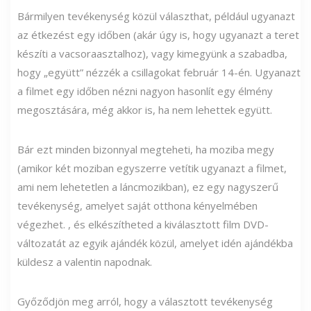
Bármilyen tevékenység közül választhat, például ugyanazt
az étkezést egy időben (akár úgy is, hogy ugyanazt a teret
készíti a vacsoraasztalhoz), vagy kimegyünk a szabadba,
hogy „együtt” nézzék a csillagokat február 14-én. Ugyanazt
a filmet egy időben nézni nagyon hasonlít egy élmény
megosztására, még akkor is, ha nem lehettek együtt.
Bár ezt minden bizonnyal megteheti, ha moziba megy
(amikor két moziban egyszerre vetítik ugyanazt a filmet,
ami nem lehetetlen a láncmozikban), ez egy nagyszerű
tevékenység, amelyet saját otthona kényelmében
végezhet. , és elkészítheted a kiválasztott film DVD-
változatát az egyik ajándék közül, amelyet idén ajándékba
küldesz a valentin napodnak.
Győződjön meg arról, hogy a választott tevékenység