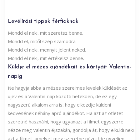
Levélírási tippek férfiaknak
Mondd el neki, mit szeretsz benne.
Mondd el, mitől szép számodra.
Mondd el neki, mennyit jelent neked.
Mondd el neki, mit értékelsz benne.
Küldje el mézes ajándékait és kártyáit Valentin-
napig
Ne hagyja abba a mézes szerelmes levelek küldését az
újév és a Valentin-nap közötti hetekben, de ez egy
nagyszerű alkalom arra is, hogy elkezdje küldeni
kedvesének néhány apró ajándékot. Ha azt az ötletet
szeretné használni, hogy ugyanazt a filmet egyszerre
nézze meg Valentin éjszakán, gondolja át, hogy elküldi neki
azt a filmet, amelyet meg szeretne nézni (de ügyeljen