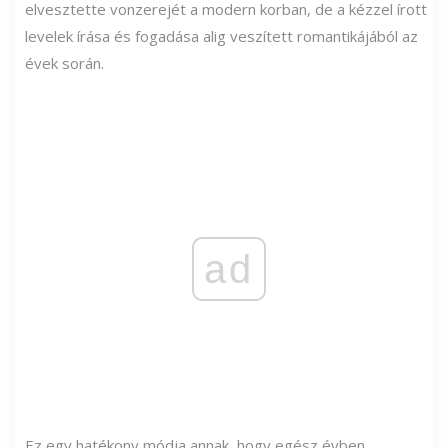
elvesztette vonzerejét a modern korban, de a kézzel írott
levelek írása és fogadása alig veszített romantikájából az
évek során.
ad
Ez egy hatékony módja annak, hogy egész évben