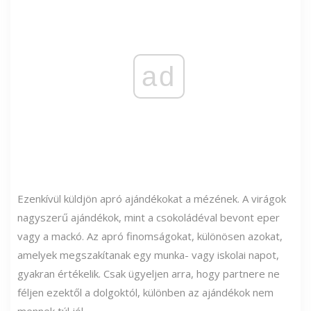
ad
Ezenkívül küldjön apró ajándékokat a mézének. A virágok
nagyszerű ajándékok, mint a csokoládéval bevont eper
vagy a mackó. Az apró finomságokat, különösen azokat,
amelyek megszakítanak egy munka- vagy iskolai napot,
gyakran értékelik. Csak ügyeljen arra, hogy partnere ne
féljen ezektől a dolgoktól, különben az ajándékok nem
mennek túl jól.