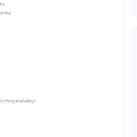
ka.
erika.
m/theiyanahalley/