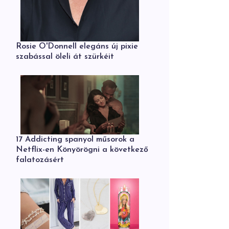
Rosie O'Donnell elegáns új pixie
szabással öleli át szürkéit
17 Addicting spanyol műsorok a
Netflix-en Könyörögni a következő
falatozásért