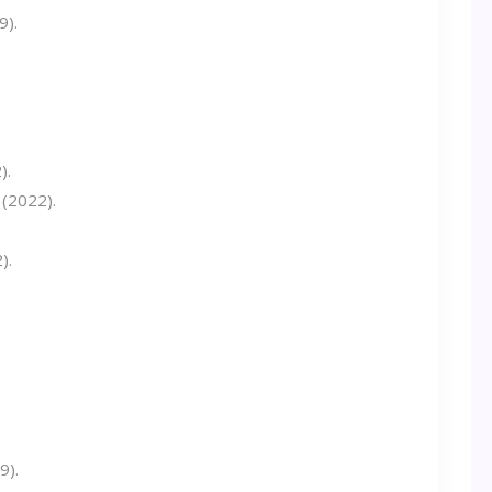
9).
).
(2022).
.
).
9).