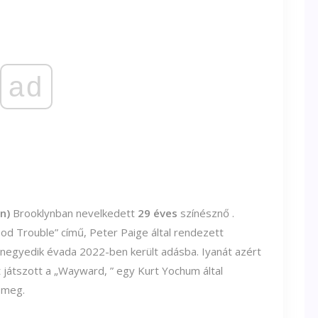
ad
n)
Brooklynban nevelkedett
29 éves
színésznő .
od Trouble” című, Peter Paige által rendezett
negyedik évada 2022-ben került adásba. Iyanát azért
 játszott a „Wayward, ” egy Kurt Yochum által
t meg.