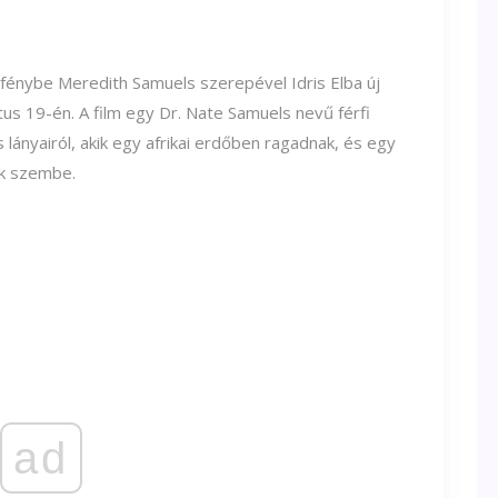
rfénybe Meredith Samuels szerepével Idris Elba új
us 19-én. A film egy Dr. Nate Samuels nevű férfi
 és lányairól, akik egy afrikai erdőben ragadnak, és egy
k szembe.
ad