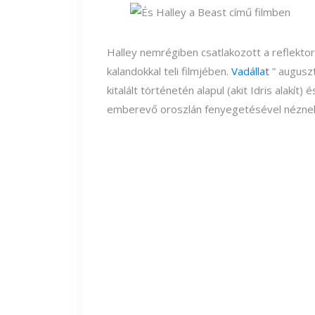
Halley nemrégiben csatlakozott a reflekto
kalandokkal teli filmjében.
Vadállat
” auguszt
kitalált történetén alapul (akit Idris alakít)
emberevő oroszlán fenyegetésével nézne