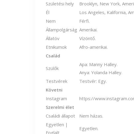
Születési hely
Brooklyn, New York, Ameri
Él
Los Angeles, Kalifornia, Am
Nem
Férfi.
Állampolgárság
Amerikai.
Állatöv
Vízöntő.
Etnikumok
Afro-amerikai.
Család
Apa: Manny Halley.
Szülők
Anya: Yolanda Halley.
Testvérek
Testvér: Egy.
Követni
Instagram
https://www.instagram.co
Szerelmi élet
Családi állapot
Nem házas.
Egyetlen |
Egyetlen.
Foglalt