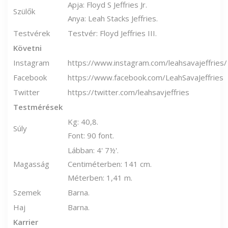
Apja: Floyd S Jeffries Jr.
Szülők
Anya: Leah Stacks Jeffries.
Testvérek
Testvér: Floyd Jeffries III.
Követni
Instagram
https://www.instagram.com/leahsavajeffries/
Facebook
https://www.facebook.com/LeahSavaJeffries
Twitter
https://twitter.com/leahsavjeffries
Testmérések
Kg: 40,8.
Súly
Font: 90 font.
Lábban: 4' 7½'.
Magasság
Centiméterben: 141 cm.
Méterben: 1,41 m.
Szemek
Barna.
Haj
Barna.
Karrier