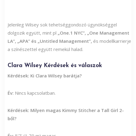
Jelenleg Wilsey sok tehetséggondozó ügynökséggel
dolgozik együtt, mint pl
„One.1 NYC”, „One Management
LA”, „APA” és „Untitled Management”,
és modellkarrierje
a színészettel együtt remekül halad.
Clara Wilsey Kérdések és válaszok
Kérdések: Ki Clara Wilsey barátja?
Év:
Nincs kapcsolatban.
Kérdések: Milyen magas Kimmy Stitcher a Tall Girl 2-
ből?
Év:
5'7' (1,70 m) magas.