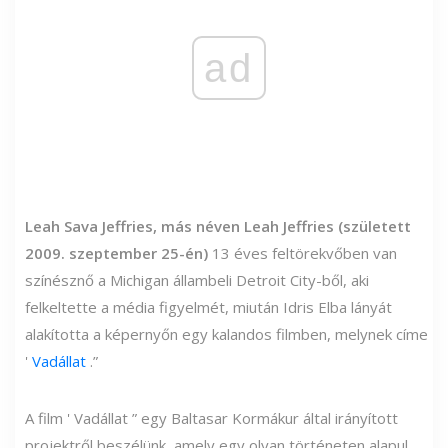
ad
Leah Sava Jeffries, más néven Leah Jeffries (született
2009. szeptember 25-én)
13 éves feltörekvőben van
színésznő a Michigan állambeli Detroit City-ből, aki
felkeltette a média figyelmét, miután Idris Elba lányát
alakította a képernyőn egy kalandos filmben, melynek címe
'
Vadállat
.”
A film ' Vadállat ” egy Baltasar Kormákur által irányított
projektről beszélünk, amely egy olyan történeten alapul,