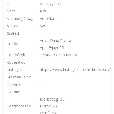
Él
Az angyalok.
Nem
Női.
Állampolgárság
Amerikai.
Állatöv
Szűz.
Család
Anya: Dana Rivera.
Szülők
Apa: @jayr.65.
Testvérek
Testvér: Carlo Rivera.
Kövesd őt
Instagram
https://www.instagram.com/clarawilsey/
Szerelmi élet
Fiú barát
--
Fizikum
Mellbőség: 36.
Testmérések
Derék: 25.
Csípő: 36.