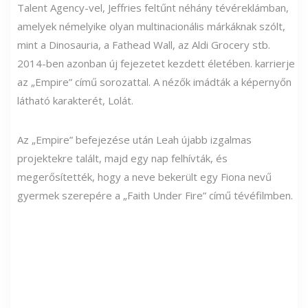
Talent Agency-vel, Jeffries feltűnt néhány tévéreklámban,
amelyek némelyike ​​olyan multinacionális márkáknak szólt,
mint a Dinosauria, a Fathead Wall, az Aldi Grocery stb.
2014-ben azonban új fejezetet kezdett életében. karrierje
az „Empire” című sorozattal. A nézők imádták a képernyőn
látható karakterét, Lolát.
Az „Empire” befejezése után Leah újabb izgalmas
projektekre talált, majd egy nap felhívták, és
megerősítették, hogy a neve bekerült egy Fiona nevű
gyermek szerepére a „Faith Under Fire” című tévéfilmben.