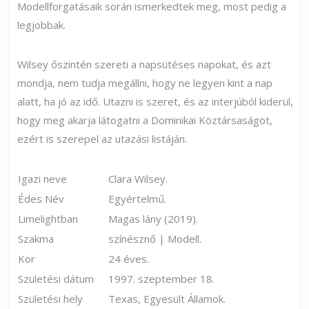
Modellforgatásaik során ismerkedtek meg, most pedig a
legjobbak.
Wilsey őszintén szereti a napsütéses napokat, és azt
mondja, nem tudja megállni, hogy ne legyen kint a nap
alatt, ha jó az idő. Utazni is szeret, és az interjúból kiderül,
hogy meg akarja látogatni a Dominikai Köztársaságot,
ezért is szerepel az utazási listáján.
Igazi neve
Clara Wilsey.
Édes Név
Egyértelmű.
Limelightban
Magas lány (2019).
Szakma
színésznő | Modell.
Kor
24 éves.
Születési dátum
1997. szeptember 18.
Születési hely
Texas, Egyesült Államok.