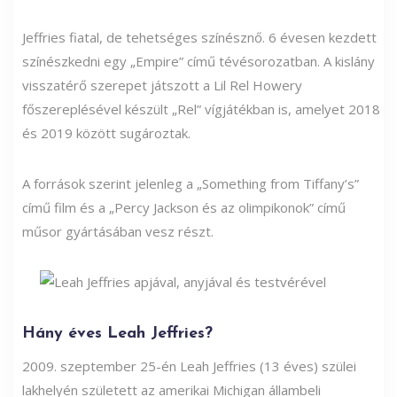
Jeffries fiatal, de tehetséges színésznő. 6 évesen kezdett
színészkedni egy „Empire” című tévésorozatban. A kislány
visszatérő szerepet játszott a Lil Rel Howery
főszereplésével készült „Rel” vígjátékban is, amelyet 2018
és 2019 között sugároztak.
A források szerint jelenleg a „Something from Tiffany’s”
című film és a „Percy Jackson és az olimpikonok” című
műsor gyártásában vesz részt.
Hány éves Leah Jeffries?
2009. szeptember 25-én Leah Jeffries (13 éves) szülei
lakhelyén született az amerikai Michigan állambeli