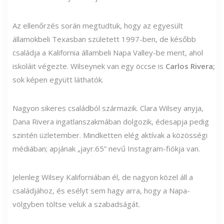
Az ellenőrzés során megtudtuk, hogy az egyesült
államokbeli Texasban született 1997-ben, de később
családja a Kalifornia állambeli Napa Valley-be ment, ahol
iskoláit végezte. Wilseynek van egy öccse is
Carlos Rivera;
sok képen együtt láthatók.
Nagyon sikeres családból származik. Clara Wilsey anyja,
Dana Rivera ingatlanszakmában dolgozik, édesapja pedig
szintén üzletember. Mindketten elég aktívak a közösségi
médiában; apjának „jayr.65” nevű Instagram-fiókja van.
Jelenleg Wilsey Kaliforniában él, de nagyon közel áll a
családjához, és esélyt sem hagy arra, hogy a Napa-
völgyben töltse velük a szabadságát.