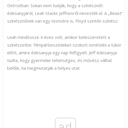
Detroitban. Sokan nem tudják, hogy a színésznőt
édesanyjáról, Leah Stacks Jeffriesről nevezték el. A „Beast”
színésznőnek van egy testvére is, Floyd szintén színész.
Leah mindössze 4 éves volt, amikor beleszeretett a
színészetbe. Filmpárbeszédeket szokott ismételni a tükör
előtt, amire édesanyja egy nap felfigyelt. Jeff édesanyja
tudta, hogy gyermeke tehetséges, és művész válhat
belőle, ha megmutatják a helyes utat.
ad