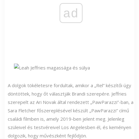
ad
A dolgok tökéletesre fordultak, amikor a „Rel” készítői úgy
döntöttek, hogy őt választják Brandi szerepére. Jeffries
szerepelt az Ari Novak által rendezett „PawParazzi”-ban, a
Sara Fletcher főszereplésével készült „PawParazzi” című
családi filmben is, amely 2019-ben jelent meg. Jelenleg
szüleivel és testvéreivel Los Angelesben él, és keményen
dolgozik, hogy művészként fejlődjön.