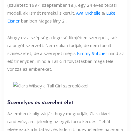
(született: 1997. szeptember 18.), egy 24 éves texasi
modell, aki ismét remekül sikerült.
Ava Michelle
&
Luke
Eisner
ban ben Magas lány 2 .
Ahogy ez a szépség a legelső filmjében szerepelt, sok
rajongót szerzett. Nem sokan tudják, de nem tanult
színészetet, de a szerepét mégis
Kimmy Stitcher
mind az
előzményben, mind a Tall Girl folytatásban maga felé
vonzza az embereket.
Személyes és szerelmi élet
Az emberek alig várják, hogy megtudják, Clara kivel
randevúz, ami jelenleg az egyik forró kérdés. Tehát
elvégeztük a kutatást, és kiderült, hogy jelenleg nagyon a