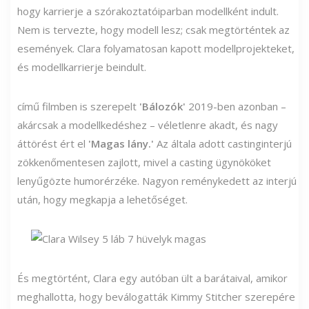
hogy karrierje a szórakoztatóiparban modellként indult.
Nem is tervezte, hogy modell lesz; csak megtörténtek az
események. Clara folyamatosan kapott modellprojekteket,
és modellkarrierje beindult.
című filmben is szerepelt
'Bálozók'
2019-ben azonban –
akárcsak a modellkedéshez – véletlenre akadt, és nagy
áttörést ért el
'Magas lány.'
Az általa adott castinginterjú
zökkenőmentesen zajlott, mivel a casting ügynököket
lenyűgözte humorérzéke. Nagyon reménykedett az interjú
után, hogy megkapja a lehetőséget.
És megtörtént, Clara egy autóban ült a barátaival, amikor
meghallotta, hogy beválogatták Kimmy Stitcher szerepére