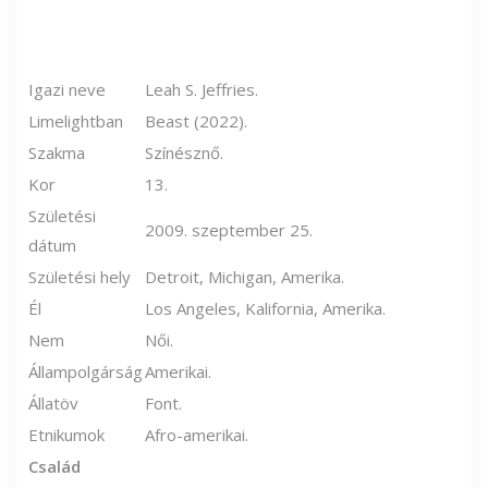
Igazi neve
Leah S. Jeffries.
Limelightban
Beast (2022).
Szakma
Színésznő.
Kor
13.
Születési
2009. szeptember 25.
dátum
Születési hely
Detroit, Michigan, Amerika.
Él
Los Angeles, Kalifornia, Amerika.
Nem
Női.
Állampolgárság
Amerikai.
Állatöv
Font.
Etnikumok
Afro-amerikai.
Család