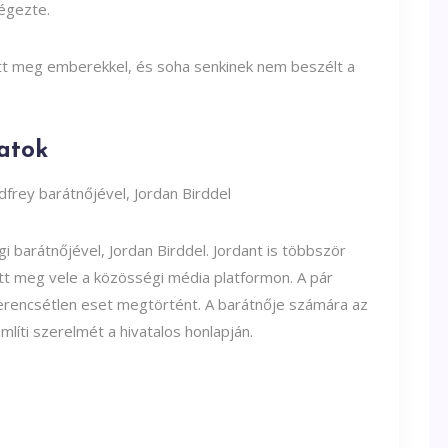
égezte.
tt meg emberekkel, és soha senkinek nem beszélt a
latok
i barátnőjével, Jordan Birddel. Jordant is többször
ott meg vele a közösségi média platformon. A pár
zerencsétlen eset megtörtént. A barátnője számára az
líti szerelmét a hivatalos honlapján.