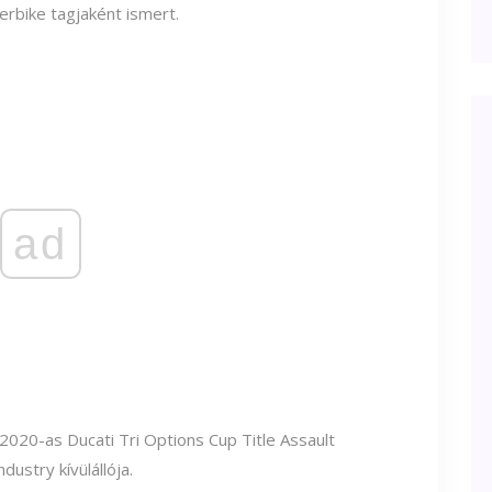
erbike tagjaként ismert.
ad
020-as Ducati Tri Options Cup Title Assault
ustry kívülállója.