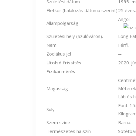
Születési dátum.
1995. m
Életkor (halálozás dátuma szerint)
25 éves.
Angol.
Állampolgárság
Születési hely (Szülőváros).
Long Eat
Nem
Férfi.
Zodiákus jel
--
Utolsó frissítés
2020. jú
Fizikai mérés
Centimét
Magasság
Méterek:
Láb és hü
Font: 15
Súly
Kilogram
Szem színe
Barna.
Természetes hajszín
Sötétbar