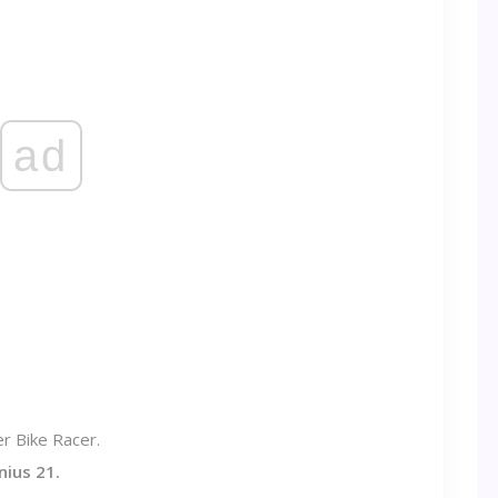
ad
er Bike Racer.
nius 21.