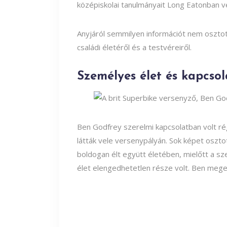
középiskolai tanulmányait Long Eatonban v
Anyjáról semmilyen információt nem oszto
családi életéről és a testvéreiről.
Személyes élet és kapcso
Ben Godfrey szerelmi kapcsolatban volt rég
látták vele versenypályán. Sok képet oszt
boldogan élt együtt életében, mielőtt a s
élet elengedhetetlen része volt. Ben megem