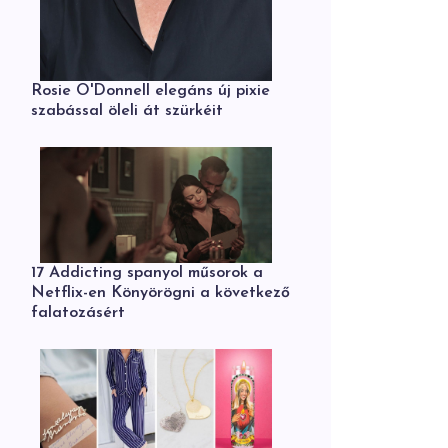
Rosie O'Donnell elegáns új pixie
szabással öleli át szürkéit
17 Addicting spanyol műsorok a
Netflix-en Könyörögni a következő
falatozásért