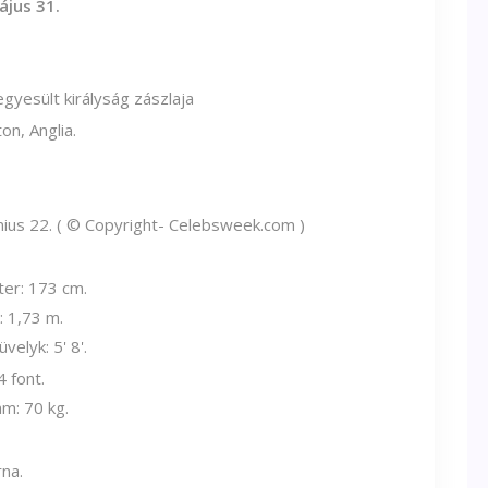
ájus 31.
on, Anglia.
nius 22. ( © Copyright-
Celebsweek.com
)
er: 173 cm.
 1,73 m.
velyk: 5' 8'.
4 font.
m: 70 kg.
na.