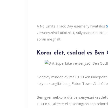
A No Limits Track Day esemény hivatalos
S
versenyzővel ütközött, súlyosan elesett, s
során meghalt.
Korai élet, család és Ben
Godfrey minden év május 31-én ünnepelte 
helye az angliai Long Eaton Town. Ahol éde
Ben gyermekkora óta versenyezni kezdett.
1 34 638-al érte el a Donington Lap rekor