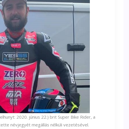
elhunyt: 2020. június 22.) brit Super Bike Rider, a
ette névjegyét megállás nélküli vezetésével.