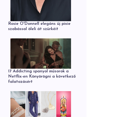
Rosie O'Donnell elegáns új pixie
szabással öleli át szürkéit
17 Addicting spanyol műsorok a
Netflix-en Könyörögni a következő
falatozásért