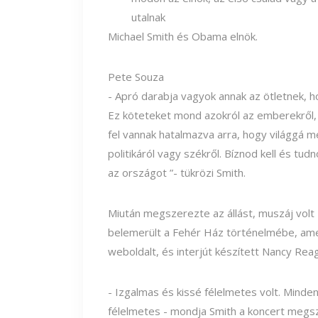
Michael Smith és Obama elnök.
Pete Souza
- Apró darabja vagyok annak az ötletnek,
Ez köteteket mond azokról az emberekről, 
fel vannak hatalmazva arra, hogy világgá 
politikáról vagy székről. Bíznod kell és tud
az országot ”- tükrözi Smith.
Miután megszerezte az állást, muszáj volt
belemerült a Fehér Ház történelmébe, amely
weboldalt, és interjút készített Nancy Reag
- Izgalmas és kissé félelmetes volt. Minden
félelmetes - mondja Smith a koncert megs