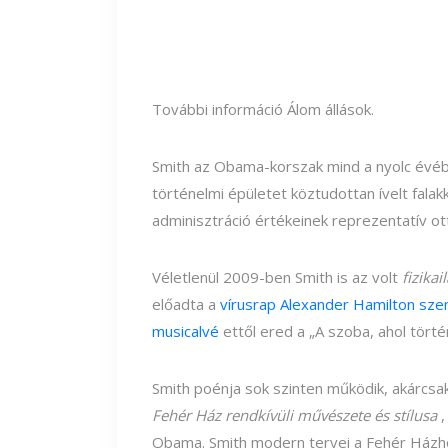
További információ Álom állások.
Smith az Obama-korszak mind a nyolc évébe
történelmi épületet köztudottan ívelt fal
adminisztráció értékeinek reprezentatív ot
Véletlenül 2009-ben Smith is az volt
fizikai
előadta a
vírusrap Alexander Hamilton sz
musicalvé
ettől ered a „A szoba, ahol történ
Smith poénja sok szinten működik, akárcsa
Fehér Ház rendkívüli művészete és stílusa
,
Obama. Smith modern tervei a Fehér Házho