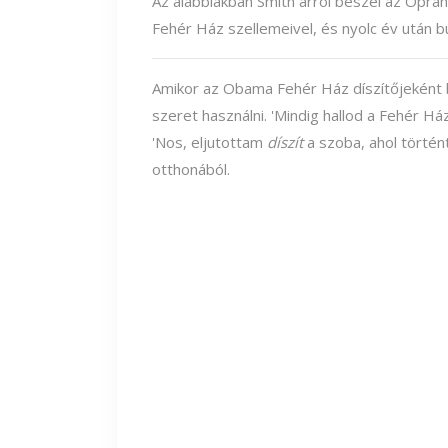
Az alábbiakban Smith arról beszél az
Oprah
Fehér Ház szellemeivel, és nyolc év után bú
Amikor az Obama Fehér Ház díszítőjeként b
szeret használni. 'Mindig hallod a Fehér Há
'Nos, eljutottam
díszít
a szoba, ahol történ
otthonából.