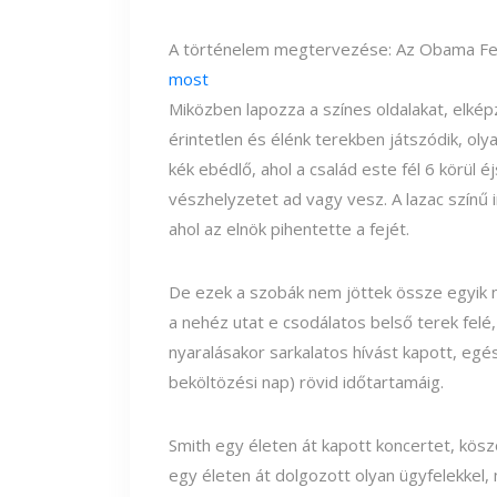
A történelem megtervezése: Az Obama Feh
most
Miközben lapozza a színes oldalakat, elké
érintetlen és élénk terekben játszódik, ol
kék ebédlő, ahol a család este fél 6 körül 
vészhelyzetet ad vagy vesz. A lazac színű 
ahol az elnök pihentette a fejét.
De ezek a szobák nem jöttek össze egyik n
a nehéz utat e csodálatos belső terek fel
nyaralásakor sarkalatos hívást kapott, egé
beköltözési nap) rövid időtartamáig.
Smith egy életen át kapott koncertet, kö
egy életen át dolgozott olyan ügyfelekkel,