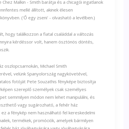
 Chez Malkin - Smith barátja és a chicagói ingatlanok
fentes mellé állított, akinek élesen
nyvben. ('Ő egy zseni' - olvasható a levélben.)
 hogy találkozzon a fiatal családdal a változás
 annyira kérdéssor volt, hanem ösztönös döntés,
szik.