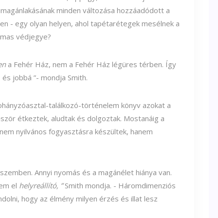
áz magánlakásának minden változása hozzáadódott a
n - egy olyan helyen, ahol tapétarétegek mesélnek a
bamas védjegye?
en
a Fehér Ház, nem a Fehér Ház légüres térben. Így
 és jobbá ”- mondja Smith.
hányzóasztal-találkozó-történelem könyv azokat a
ször étkeztek, aludtak és dolgoztak. Mostanáig a
nem nyilvános fogyasztásra készültek, hanem
szemben. Annyi nyomás és a magánélet hiánya van.
sem el
helyreállító, ”
Smith mondja. - Háromdimenziós
dolni, hogy az élmény milyen érzés és illat lesz