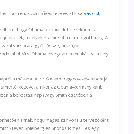
ér Ház rendkívüli művészete és stílusa
Vásárolj
pzelhető, hogy Obama otthoni élete ezekben az
yan jelenetek, amelyeket a hír soha nem fogott meg. A
éjszakai vacsorára gyűlt össze, országos
iroda, ahol Mrs. Obama elvégezte a munkát. Az a hely,
apról a másikra.
A történelem megtervezése
kibontja
é, Smithtől kezdve, amikor az Obama-kormány karibi
szen a beiktatási nap (vagy Smith esetében a
szönhetően annak, hogy magas színvonalú tervezőként
 mint Steven Spielberg és Shonda Rimes - és egy