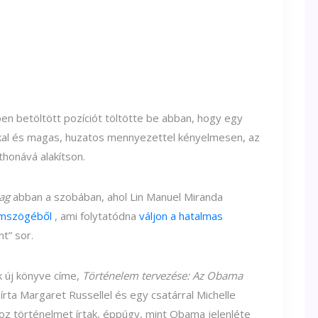
n betöltött pozíciót töltötte be abban, hogy egy
akkal és magas, huzatos mennyezettel kényelmesen, az
thonává alakítson.
lag
abban a szobában, ahol Lin Manuel Miranda
emszögéből
, ami folytatódna
váljon a hatalmas
t” sor.
k új könyve címe,
Történelem tervezése:
Az Obama
 írta Margaret Russellel és egy csatárral Michelle
z történelmet írtak, éppúgy, mint Obama jelenléte