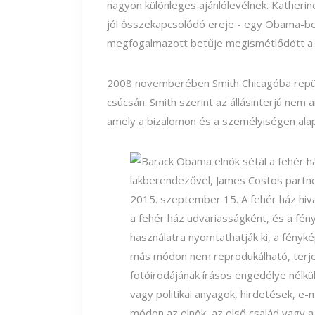
nagyon különleges ajánlólevélnek. Katherine
jól összekapcsolódó ereje - egy Obama-benn
megfogalmazott betűje megismétlődött a kö
2008 novemberében Smith Chicagóba repült,
csúcsán. Smith szerint az állásinterjú nem
amely a bizalomon és a személyiségen alap