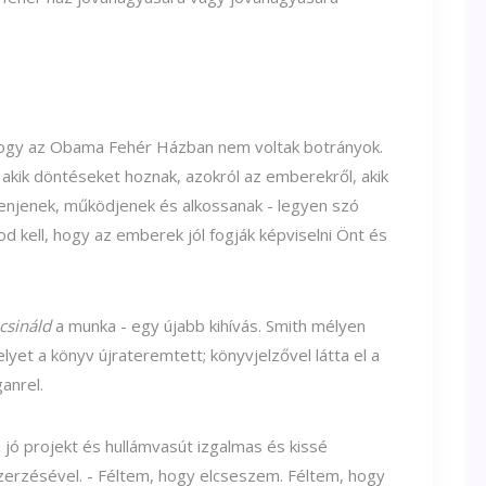
 hogy az Obama Fehér Házban nem voltak botrányok.
akik döntéseket hoznak, azokról az emberekről, akik
menjenek, működjenek és alkossanak - legyen szó
nod kell, hogy az emberek jól fogják képviselni Önt és
csináld
a munka - egy újabb kihívás. Smith mélyen
et a könyv újrateremtett; könyvjelzővel látta el a
anrel.
 jó projekt és hullámvasút izgalmas és kissé
zerzésével. - Féltem, hogy elcseszem. Féltem, hogy