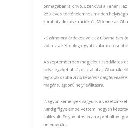
önmagában is kirívó. Ezenkívül a Fehér H
250 éves történelemhez minden helyiségbe
korábbi adminisztrációkról. Mi lenne az O
- Számomra érdekes volt az Obama
ban b
volt ez a két dolog együtt valami erősebbé
A szeptemberben megjelent csodálatos do
helyiségeket ábrázolja, ahol az Obamák elő
legtöbb szoba
A történelem megtervezése
magántulajdonú helyreállításra.
'Nagyon kemények vagyunk a vezetőinkkel 
Mindig figyelembe vettem, hogyan készít
sakk volt. Folyamatosan arra próbáltam gon
belemerülni.