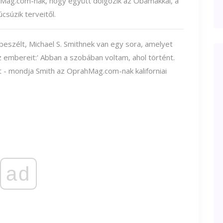
Mag.com-nak
, hogy együtt dolgozik az Obamákkal, a
csúzik terveitől.
eszélt, Michael S. Smithnek van egy sora, amelyet
z embereit:' Abban a szobában voltam, ahol történt.
t - mondja Smith az
OprahMag.com-nak
kaliforniai
ad